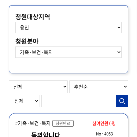
청원대상지역
청원분야
#가족·보건·복지
참여인원 0명
청원만료
No : 4053
동의합니다