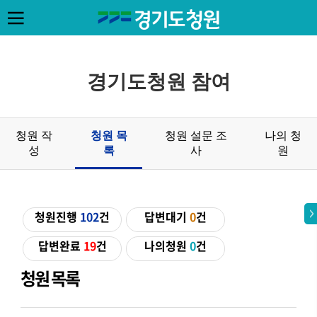
경기도청원 참여
청원 작
청원 목
청원 설문 조
나의 청
성
록
사
원
청원진행
102
건
답변대기
0
건
답변완료
19
건
나의청원
0
건
청원 목록