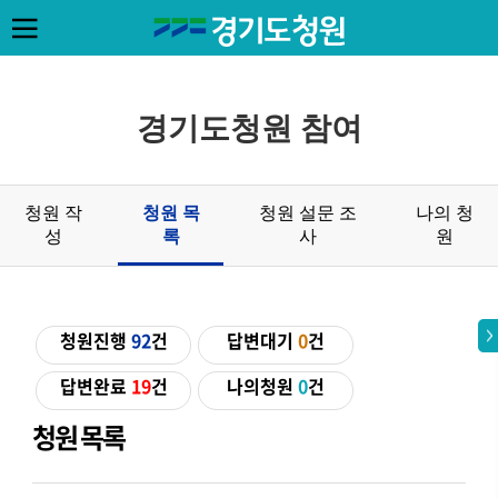
경기도청원 참여
청원 작
청원 목
청원 설문 조
나의 청
성
록
사
원
청원진행
92
건
답변대기
0
건
답변완료
19
건
나의청원
0
건
청원 목록