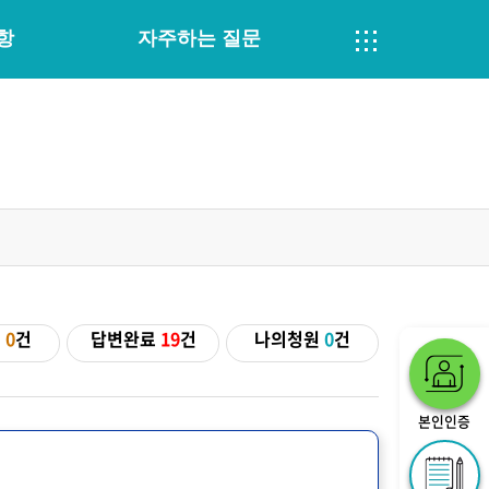
항
자주하는 질문
기
0
건
답변완료
19
건
나의청원
0
건
본인인증