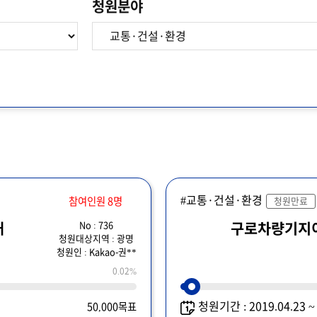
청원분야
#교통·건설·환경
참여인원 8명
청원만료
No : 736
대
구로차량기지
청원대상지역 : 광명
청원인 : Kakao-권**
0.02%
청원기간 : 2019.04.23 
50,000목표