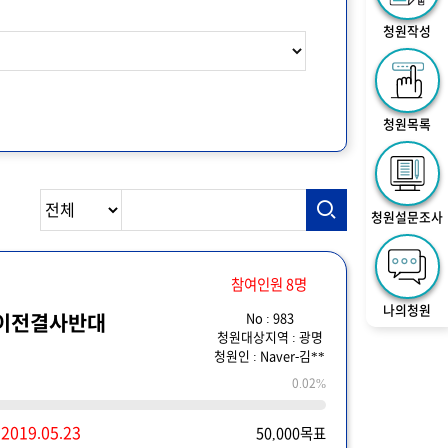
청원작성
청원목록
청원설문조사
참여인원 8명
나의청원
No : 983
이전결사반대
청원대상지역 : 광명
청원인 : Naver-김**
0.02%
~
2019.05.23
50,000목표