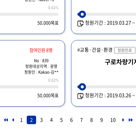
0.02%
청원기간 : 2019.03.27 
50,000목표
#교통·건설·환경
참여인원 8명
청원만료
No : 839
구로차량기
청원대상지역 : 광명
청원인 : Kakao-김**
0.02%
청원기간 : 2019.03.26 
50,000목표
1
2
3
4
5
6
7
8
9
10