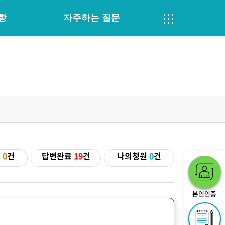
항
자주하는 질문
기
0
건
답변완료
19
건
나의청원
0
건
본인인증