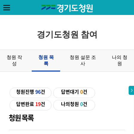
경기도청원 참여
청원 작
청원 목
청원 설문 조
나의 청
성
록
사
원
청원진행
96
건
답변대기
0
건
답변완료
19
건
나의청원
0
건
청원 목록