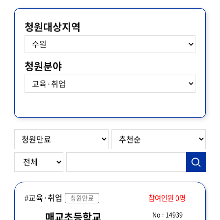
청원대상지역
청원분야
#교육·취업
참여인원 0명
청원만료
No : 14939
매교초등학교