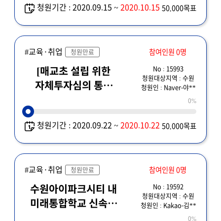
청원기간 : 2020.09.15 ~
2020.10.15
50,000목표
#교육·취업
참여인원 0명
청원만료
No : 15993
[매교초 설립 위한
청원대상지역 : 수원
자체투자심의 통과
청원인 : Naver-야**
강력 촉구] 매교초 설립
0%
자체투자심사심와 관한
청원기간 : 2020.09.22 ~
2020.10.22
50,000목표
내용으로써, 필히
경기도교육청에서 답변
바람 (하위기관으로
#교육·취업
이관 금지)
참여인원 0명
청원만료
No : 19592
수원아이파크시티 내
청원대상지역 : 수원
미래통합학교 신속한
청원인 : Kakao-김**
진행요청
0%