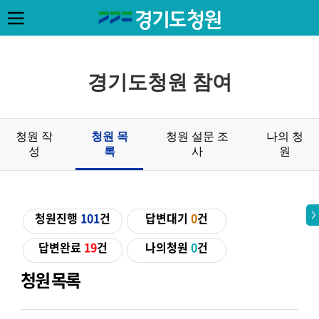
경기도청원 참여
청원 작
청원 목
청원 설문 조
나의 청
성
록
사
원
청원진행
101
건
답변대기
0
건
답변완료
19
건
나의청원
0
건
청원 목록