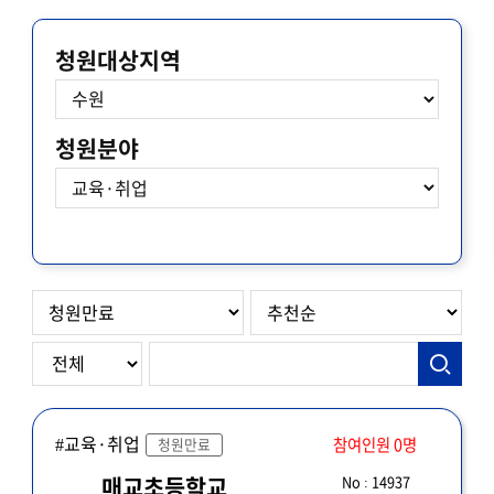
청원대상지역
청원분야
#교육·취업
참여인원 0명
청원만료
No : 14937
매교초등학교