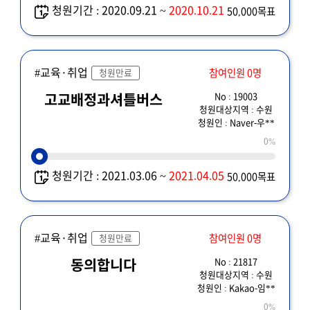
청원기간 : 2020.09.21 ~
2020.10.21
50,000목표
내용으로써, 필히
경기도교육청에서 답변
바람 (하위기관으로
#교육·취업
이관 금지)
참여인원 0명
청원만료
No : 19003
고교배정과셔틀버스
청원대상지역 : 수원
청원인 : Naver-우**
0%
청원기간 : 2021.03.06 ~
2021.04.05
50,000목표
#교육·취업
참여인원 0명
청원만료
No : 21817
동의합니다
청원대상지역 : 수원
청원인 : Kakao-임**
0%