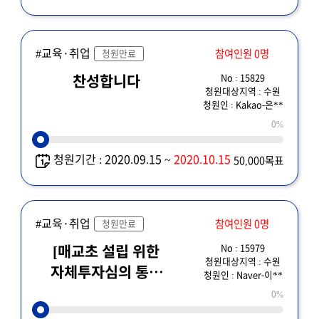
#교육·취업
참여인원 0명
청원만료
No : 15829
찬성합니다
청원대상지역 : 수원
청원인 : Kakao-은**
0%
청원기간 : 2020.09.15 ~
2020.10.15
50,000목표
#교육·취업
참여인원 0명
청원만료
No : 15979
[매교초 설립 위한
청원대상지역 : 수원
자체투자심의 통과
청원인 : Naver-이**
강력 촉구] 매교초 설립
0%
자체투자심사심와 관한