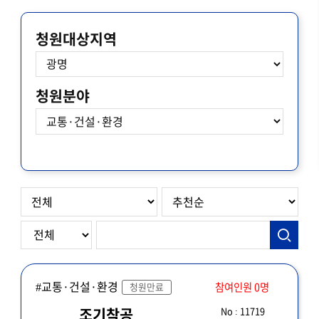
청원대상지역
청원분야
#교통·건설·환경
참여인원 0명
청원만료
No : 11719
조기착공