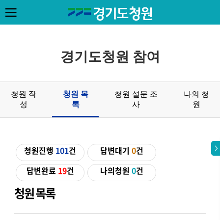
경기도청원 참여
청원 작
청원 목
청원 설문 조
나의 청
성
록
사
원
청원진행
101
건
답변대기
0
건
답변완료
19
건
나의청원
0
건
청원 목록