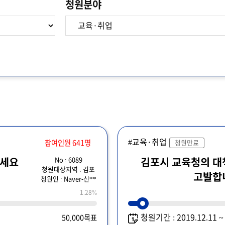
청원분야
#교육·취업
참여인원 641명
청원만료
No : 6089
주세요
김포시 교육청의 대
청원대상지역 : 김포
고발합니
청원인 : Naver-신**
1.28%
청원기간 : 2019.12.11 
50,000목표