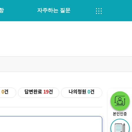
항
자주하는 질문
기
0
건
답변완료
19
건
나의청원
0
건
본인인증