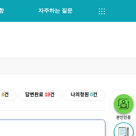
항
자주하는 질문
기
0
건
답변완료
19
건
나의청원
0
건
본인인증