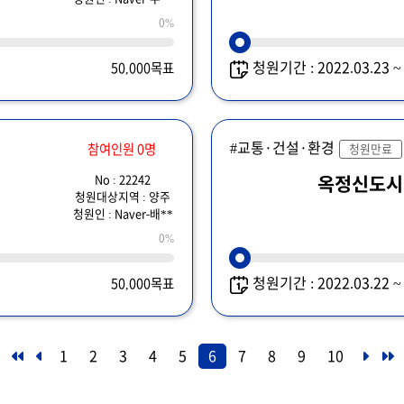
0%
청원기간 : 2022.03.23 
50,000목표
#교통·건설·환경
참여인원 0명
청원만료
No : 22242
옥정신도시
청원대상지역 : 양주
청원인 : Naver-배**
0%
청원기간 : 2022.03.22 
50,000목표
1
2
3
4
5
6
7
8
9
10