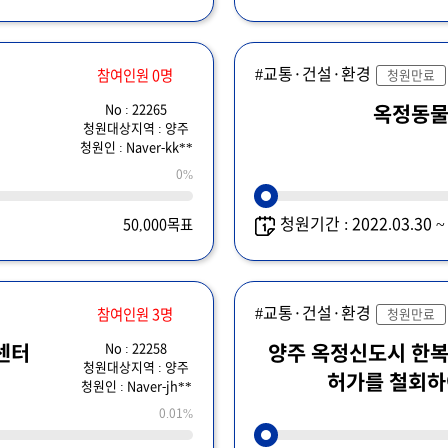
#교통·건설·환경
참여인원 0명
청원만료
No : 22265
옥정동
청원대상지역 : 양주
청원인 : Naver-kk**
0%
청원기간 : 2022.03.30 
50,000목표
#교통·건설·환경
참여인원 3명
청원만료
No : 22258
센터
양주 옥정신도시 한복
청원대상지역 : 양주
허가를 철회하
청원인 : Naver-jh**
0.01%