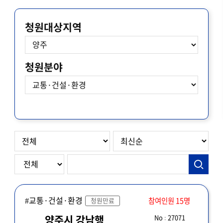
청원대상지역
청원분야
#교통·건설·환경
참여인원 15명
청원만료
No : 27071
양주시 강남행