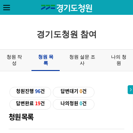
경기도청원 참여
청원 작
청원 목
청원 설문 조
나의 청
성
록
사
원
청원진행
96
건
답변대기
0
건
답변완료
19
건
나의청원
0
건
청원 목록