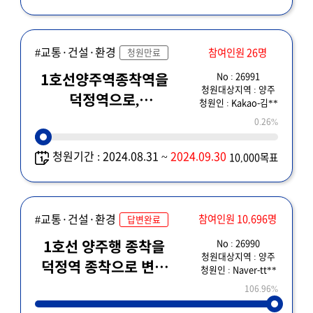
#교통·건설·환경
참여인원 26명
청원만료
No : 26991
1호선양주역종착역을
청원대상지역 : 양주
덕정역으로,
청원인 : Kakao-김**
배차증차요청
0.26%
청원기간 : 2024.08.31 ~
2024.09.30
10,000목표
#교통·건설·환경
참여인원 10,696명
답변완료
No : 26990
1호선 양주행 종착을
청원대상지역 : 양주
덕정역 종착으로 변경
청원인 : Naver-tt**
및 배차간격 조정을
106.96%
부탁드립니다.