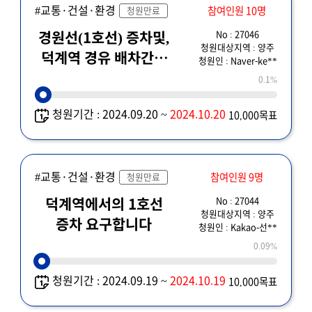
#교통·건설·환경
참여인원 10명
청원만료
No : 27046
경원선(1호선) 증차및,
청원대상지역 : 양주
덕계역 경유 배차간격
청원인 : Naver-ke**
조정.
0.1%
청원기간 : 2024.09.20 ~
2024.10.20
10,000목표
#교통·건설·환경
참여인원 9명
청원만료
No : 27044
덕계역에서의 1호선
청원대상지역 : 양주
증차 요구합니다
청원인 : Kakao-선**
0.09%
청원기간 : 2024.09.19 ~
2024.10.19
10,000목표