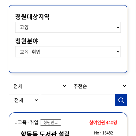
청원대상지역
청원분야
#교육·취업
참여인원 440명
청원만료
No : 16482
향동동 도서관 설립