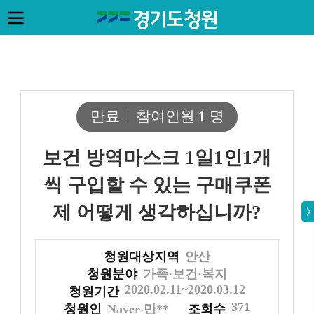
만료
참여인원
1
명
보건 방역마스크 1일1인1개
씩 구입할 수 있는 구매쿠폰
제 어떻게 생각하십니까?
청원대상지역
안산
청원분야
가족·보건·복지
2020.02.11~2020.03.12
청원기간
371
청원인
Naver-만**
조회수