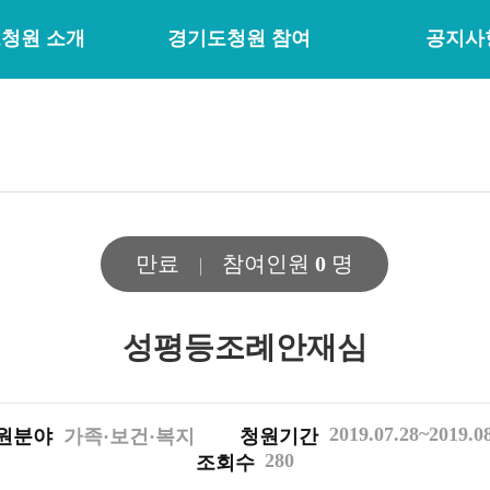
청원 소개
경기도청원 참여
공지사
만료
참여인원
0
명
성평등조례안재심
2019.07.28~2019.0
원분야
가족·보건·복지
청원기간
280
조회수