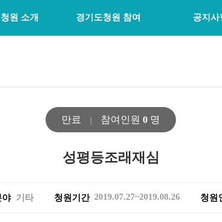
청원 소개
경기도청원 참여
공지사
만료
참여인원
0
명
성평등조래재심
2019.07.27~2019.08.26
분야
기타
청원기간
청원