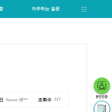
항
자주하는 질문
본인인증
317
인
Naver-셋**
조회수