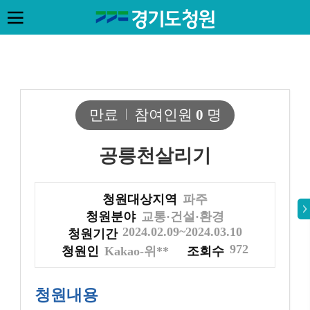
만료
참여인원
0
명
공릉천살리기
청원대상지역
파주
청원분야
교통·건설·환경
2024.02.09~2024.03.10
청원기간
972
청원인
Kakao-위**
조회수
청원내용