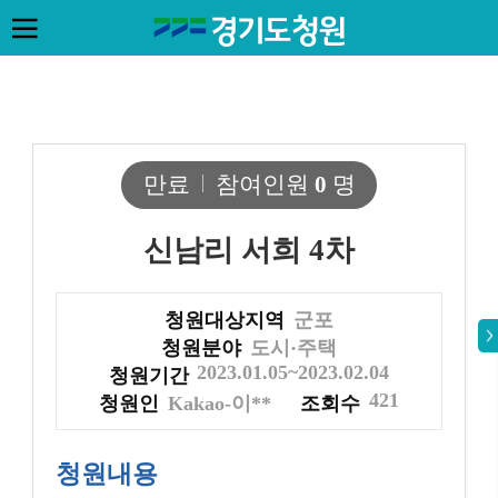
만료
참여인원
0
명
신남리 서희 4차
청원대상지역
군포
청원분야
도시·주택
2023.01.05~2023.02.04
청원기간
421
청원인
Kakao-이**
조회수
청원내용