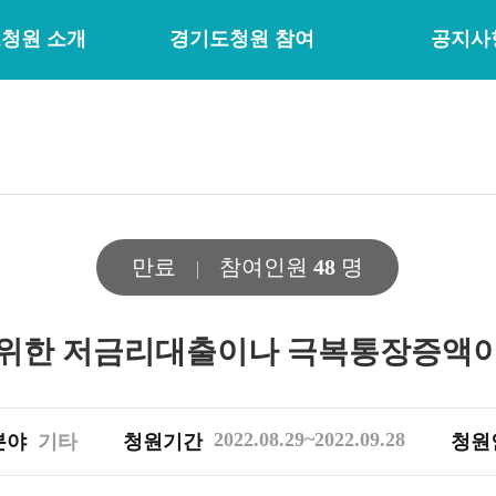
청원 소개
경기도청원 참여
공지사
만료
참여인원
48
명
위한 저금리대출이나 극복통장증액
2022.08.29~2022.09.28
분야
기타
청원기간
청원