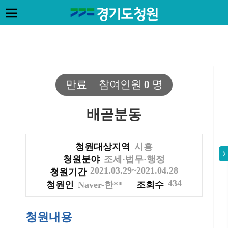
만료
참여인원
0
명
배곧분동
청원대상지역
시흥
청원분야
조세·법무·행정
2021.03.29~2021.04.28
청원기간
434
청원인
Naver-한**
조회수
청원내용