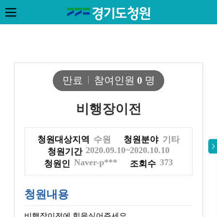
만료
참여인원
0
명
비행장이전
청원대상지역
수원
청원분야
기타
2020.09.10~2020.10.10
청원기간
Naver-p***
373
청원인
조회수
청원내용
비행장이전에 힘을실어주세요