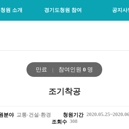
청원 소개
경기도청원 참여
공지사
만료
참여인원
0
명
조기착공
2020.05.25~2020.0
원분야
교통·건설·환경
청원기간
308
조회수