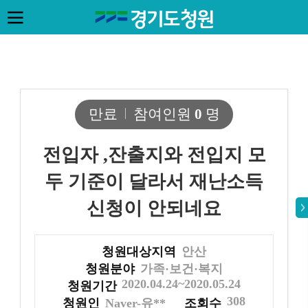
만료
참여인원
0
명
전입자 ,잔출지와 전입지 모
두 기준이 달라서 재난소득
신청이 안되네요
청원대상지역
안산
청원분야
가족·보건·복지
2020.04.24~2020.05.24
청원기간
308
청원인
Naver-유**
조회수