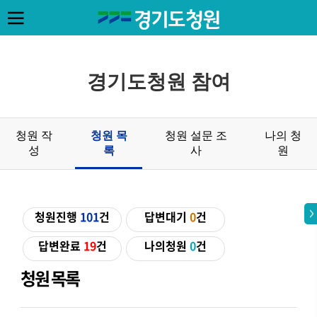
경기도청원 참여
청원 작
청원 목
청원 설문 조
나의 청
성
록
사
원
청원진행
101
건
답변대기
0
건
답변완료
19
건
나의청원
0
건
청원 목록