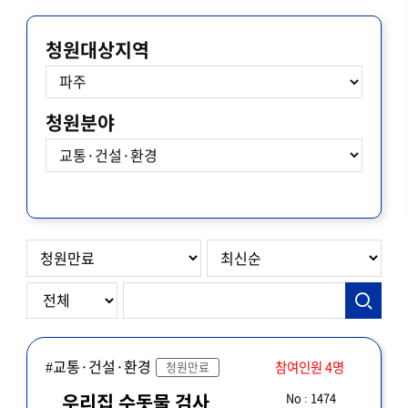
청원대상지역
청원분야
#교통·건설·환경
참여인원 4명
청원만료
No : 1474
우리집 수돗물 검사