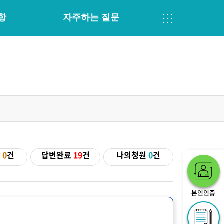
항
자주하는 질문
기
0
건
답변완료
19
건
나의청원
0
건
본인인증