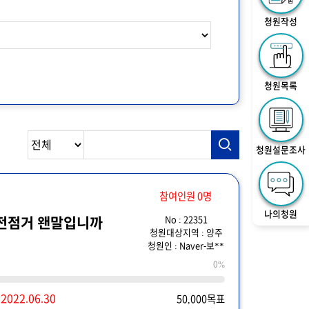
청원작성
청원목록
청원설문조사
참여인원 0명
나의청원
No : 22351
이런공사상태로 사전점거 왠말입니까
청원대상지역 : 양주
청원인 : Naver-보**
0%
~
2022.06.30
50,000목표