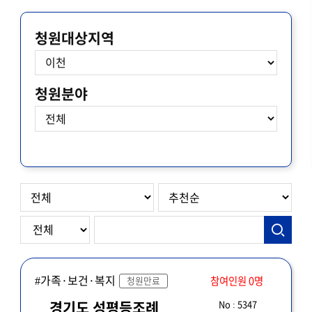
청원대상지역
청원분야
#가족·보건·복지
참여인원 0명
청원만료
No : 5347
경기도 성평등조례