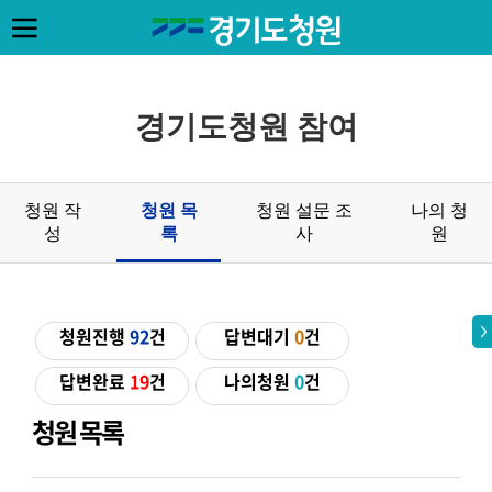
경기도청원 참여
청원 작
청원 목
청원 설문 조
나의 청
성
록
사
원
청원진행
92
건
답변대기
0
건
답변완료
19
건
나의청원
0
건
청원 목록