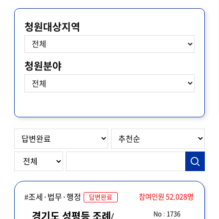
청원대상지역
청원분야
#조세·법무·행정
참여인원 52,028명
답변완료
No : 1736
경기도 성평등 조례/