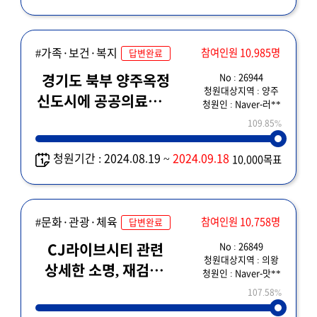
#가족·보건·복지
참여인원 10,985명
답변완료
No : 26944
경기도 북부 양주옥정
청원대상지역 : 양주
신도시에 공공의료원을
청원인 : Naver-러**
지어주세요!
109.85%
청원기간 : 2024.08.19 ~
2024.09.18
10,000목표
#문화·관광·체육
참여인원 10,758명
답변완료
No : 26849
CJ라이브시티 관련
청원대상지역 : 의왕
상세한 소명, 재검토,
청원인 : Naver-맛**
타임라인 제시 요청
107.58%