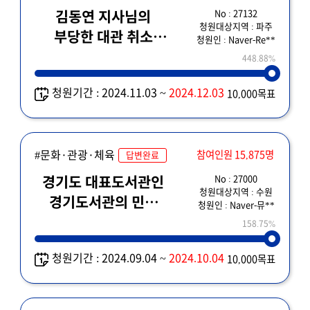
No : 27132
김동연 지사님의
청원대상지역 : 파주
부당한 대관 취소
청원인 : Naver-Re**
결정에 대한 공개
448.88%
사과와 피해 보상을
청원기간 : 2024.11.03 ~
2024.12.03
10,000목표
요청합니다
#문화·관광·체육
참여인원 15,875명
답변완료
No : 27000
경기도 대표도서관인
청원대상지역 : 수원
경기도서관의 민간
청원인 : Naver-뮤**
위탁 반대
158.75%
청원기간 : 2024.09.04 ~
2024.10.04
10,000목표