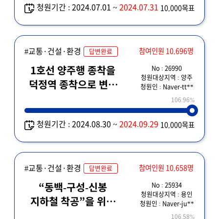
청원기간 : 2024.07.01 ~
2024.07.31
10,000목표
#교통·건설·환경
참여인원 10,696명
답변완료
No : 26990
1호선 양주행 종착을
청원대상지역 : 양주
덕정역 종착으로 변경
청원인 : Naver-tt**
및 배차간격 조정을
106.96%
부탁드립니다.
청원기간 : 2024.08.30 ~
2024.09.29
10,000목표
#교통·건설·환경
참여인원 10,658명
답변완료
No : 25934
“동백-구성-신봉
청원대상지역 : 용인
지하철 착공”을 위한
청원인 : Naver-ju**
5월 경기도 도시철도망
106.58%