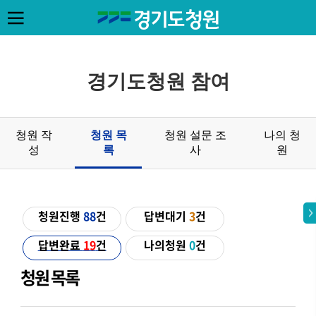
경기도청원 참여
청원 작
청원 목
청원 설문 조
나의 청
성
록
사
원
청원진행
88
건
답변대기
3
건
답변완료
19
건
나의청원
0
건
청원 목록