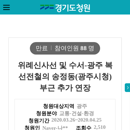
만료
참여인원
88
명
위례신사선 및 수서-광주 복
선전철의 송정동(광주시청)
부근 추가 연장
청원대상지역
광주
청원분야
교통·건설·환경
2020.03.26~2020.04.25
청원기간
2,510
청원인
Naver-나**
조회수