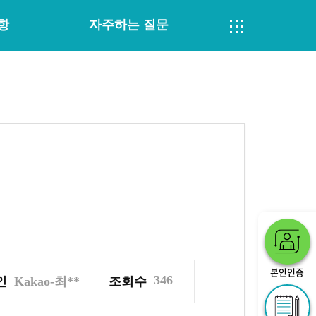
항
자주하는 질문
본인인증
346
인
Kakao-최**
조회수