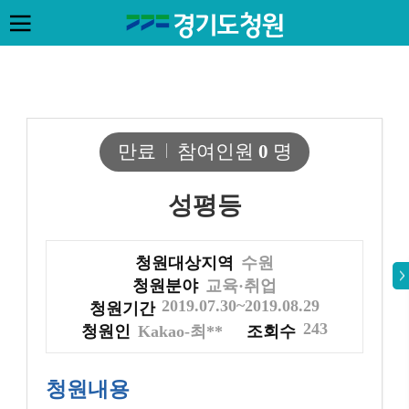
만료
참여인원
0
명
성평등
청원대상지역
수원
청원분야
교육·취업
2019.07.30~2019.08.29
청원기간
243
청원인
Kakao-최**
조회수
청원내용