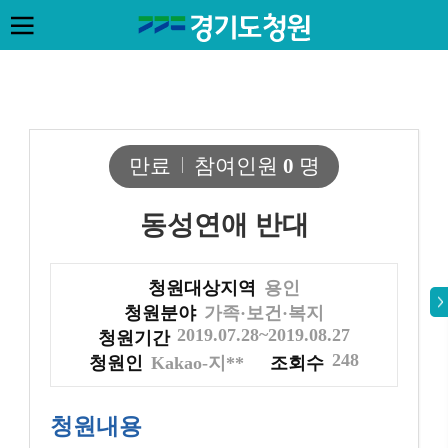
만료
참여인원
0
명
동성연애 반대
청원대상지역
용인
청원분야
가족·보건·복지
2019.07.28~2019.08.27
청원기간
248
청원인
Kakao-지**
조회수
청원내용