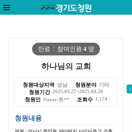
만료
참여인원
4
명
하나님의 교회
청원대상지역
성남
청원분야
기타
2025.03.27~2025.04.26
청원기간
1,174
청원인
Naver-트**
조회수
청원내용
제목 : 성남시 중앙동 3003번지 사이비종교 건축