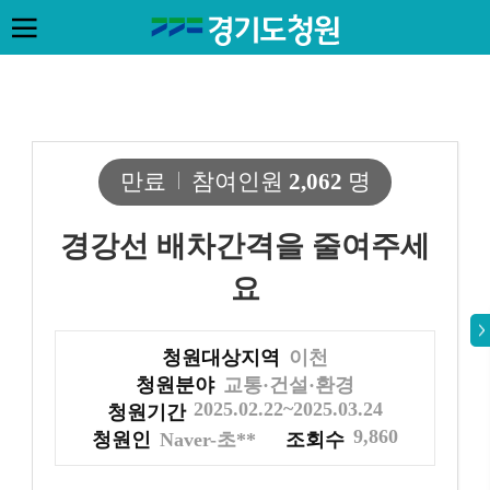
만료
참여인원
2,062
명
경강선 배차간격을 줄여주세
요
청원대상지역
이천
청원분야
교통·건설·환경
2025.02.22~2025.03.24
청원기간
9,860
청원인
Naver-초**
조회수