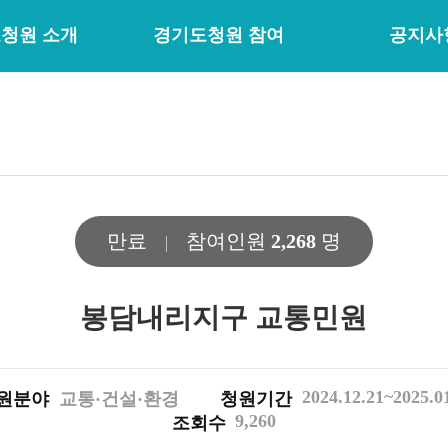
청원 소개
경기도청원 참여
공지사
만료
참여인원
2,268
명
봉담내리지구 교통민원
2024.12.21~2025.0
원분야
교통·건설·환경
청원기간
9,260
조회수