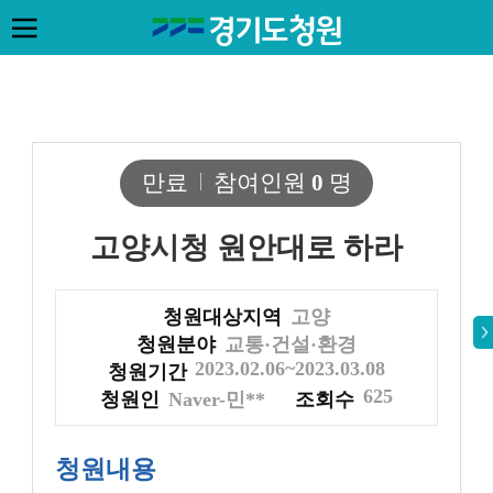
만료
참여인원
0
명
고양시청 원안대로 하라
청원대상지역
고양
청원분야
교통·건설·환경
2023.02.06~2023.03.08
청원기간
625
청원인
Naver-민**
조회수
청원내용