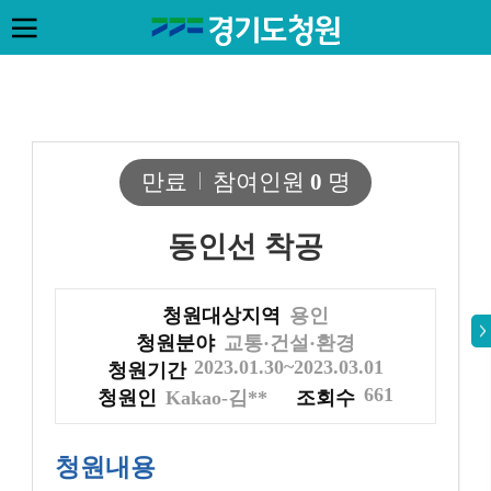
만료
참여인원
0
명
동인선 착공
청원대상지역
용인
청원분야
교통·건설·환경
2023.01.30~2023.03.01
청원기간
661
청원인
Kakao-김**
조회수
청원내용