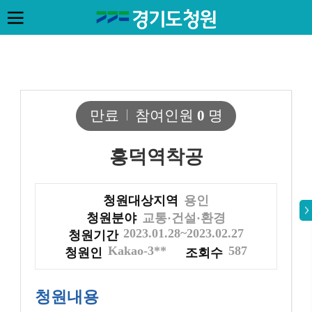
만료
참여인원
0
명
흥덕역착공
청원대상지역
용인
청원분야
교통·건설·환경
2023.01.28~2023.02.27
청원기간
Kakao-3**
587
청원인
조회수
청원내용