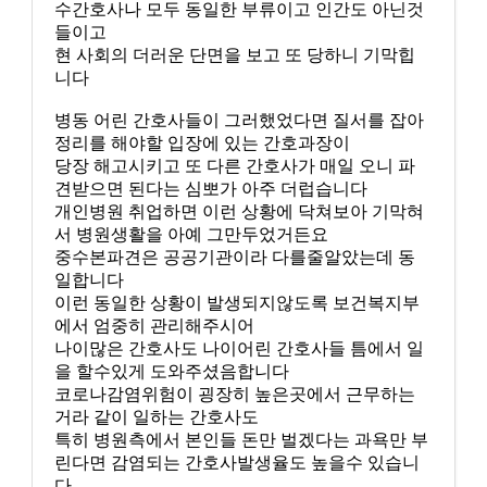
수간호사나 모두 동일한 부류이고 인간도 아닌것
들이고
현 사회의 더러운 단면을 보고 또 당하니 기막힙
니다
병동 어린 간호사들이 그러했었다면 질서를 잡아
정리를 해야할 입장에 있는 간호과장이
당장 해고시키고 또 다른 간호사가 매일 오니 파
견받으면 된다는 심뽀가 아주 더럽습니다
개인병원 취업하면 이런 상황에 닥쳐보아 기막혀
서 병원생활을 아예 그만두었거든요
중수본파견은 공공기관이라 다를줄알았는데 동
일합니다
이런 동일한 상황이 발생되지않도록 보건복지부
에서 엄중히 관리해주시어
나이많은 간호사도 나이어린 간호사들 틈에서 일
을 할수있게 도와주셨음합니다
코로나감염위험이 굉장히 높은곳에서 근무하는
거라 같이 일하는 간호사도
특히 병원측에서 본인들 돈만 벌겠다는 과욕만 부
린다면 감염되는 간호사발생율도 높을수 있습니
다