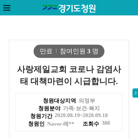
만료
참여인원
3
명
사랑제일교회 코로나 감염사
태 대책마련이 시급합니다.
청원대상지역
의정부
청원분야
가족·보건·복지
2020.08.19~2020.09.18
청원기간
388
청원인
Naver-레**
조회수