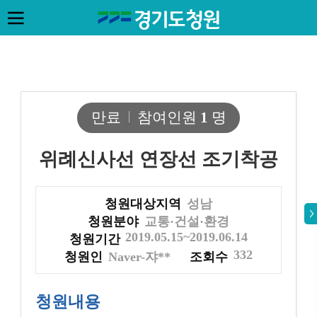
만료
참여인원
1
명
위례신사선 연장선 조기착공
청원대상지역
성남
청원분야
교통·건설·환경
2019.05.15~2019.06.14
청원기간
332
청원인
Naver-쟈**
조회수
청원내용