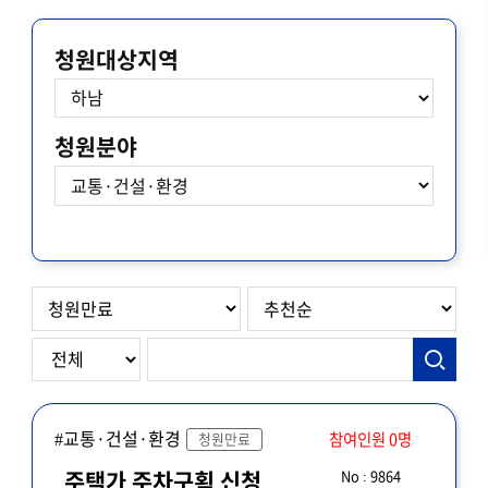
청원대상지역
청원분야
#교통·건설·환경
참여인원 0명
청원만료
No : 9864
주택가 주차구획 신청