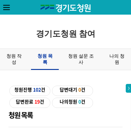
경기도청원 참여
청원 작
청원 목
청원 설문 조
나의 청
성
록
사
원
청원진행
102
건
답변대기
0
건
답변완료
19
건
나의청원
0
건
청원 목록