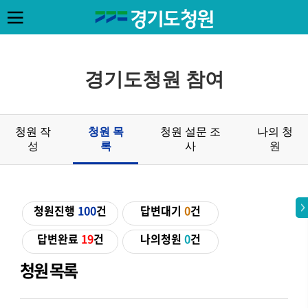
경기도청원 참여
청원 작
청원 목
청원 설문 조
나의 청
성
록
사
원
청원진행
100
건
답변대기
0
건
답변완료
19
건
나의청원
0
건
청원 목록