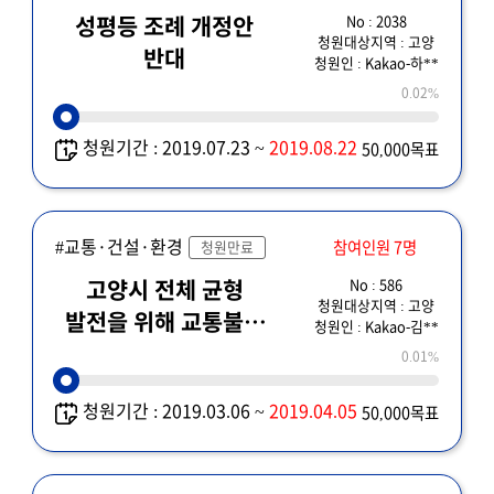
No : 2038
성평등 조례 개정안
청원대상지역 : 고양
반대
청원인 : Kakao-하**
0.02%
청원기간 : 2019.07.23 ~
2019.08.22
50,000목표
#교통·건설·환경
참여인원 7명
청원만료
No : 586
고양시 전체 균형
청원대상지역 : 고양
발전을 위해 교통불편
청원인 : Kakao-김**
지역인 식사풍동
0.01%
교통시설의 해결방안을
청원기간 : 2019.03.06 ~
2019.04.05
50,000목표
마련해 주세요!