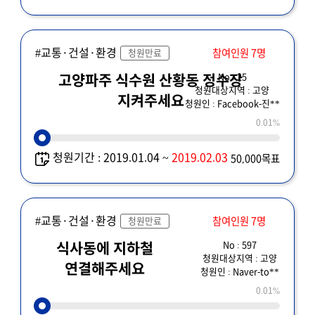
#교통·건설·환경
참여인원 7명
청원만료
No : 25
고양파주 식수원 산황동 정수장
청원대상지역 : 고양
지켜주세요
청원인 : Facebook-진**
0.01%
청원기간 : 2019.01.04 ~
2019.02.03
50,000목표
#교통·건설·환경
참여인원 7명
청원만료
No : 597
식사동에 지하철
청원대상지역 : 고양
연결해주세요
청원인 : Naver-to**
0.01%