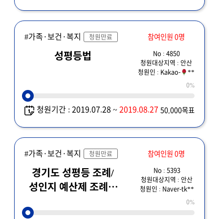
#가족·보건·복지
참여인원 0명
청원만료
No : 4850
성평등법
청원대상지역 : 안산
청원인 : Kakao-
**
0%
청원기간 : 2019.07.28 ~
2019.08.27
50,000목표
#가족·보건·복지
참여인원 0명
청원만료
No : 5393
경기도 성평등 조례/
청원대상지역 : 안산
성인지 예산제 조례에
청원인 : Naver-tk**
대한 재의요구(8/5
0%
이전) 관련 긴급 청원