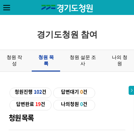
경기도청원 참여
청원 작
청원 목
청원 설문 조
나의 청
성
록
사
원
청원진행
102
건
답변대기
0
건
답변완료
19
건
나의청원
0
건
청원 목록