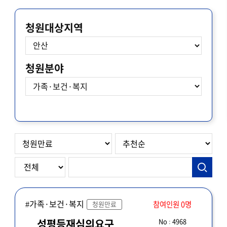
청원대상지역
청원분야
#가족·보건·복지
참여인원 0명
청원만료
No : 4968
성평등재심의요구