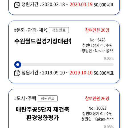
청원기간 : 2020.02.18 ~
2020.03.19
50,000목표
#문화·관광·체육
참여인원 26명
청원만료
No : 6428
수원월드컵경기장대관취소
청원대상지역 : 수원
청원인 : Naver-쫑**
0.05%
청원기간 : 2019.09.10 ~
2019.10.10
50,000목표
#도시·주택
참여인원 26명
청원만료
No : 16683
매탄주공5단지 재건축
청원대상지역 : 수원
환경영향평가
청원인 : Kakao-서**
0.05%