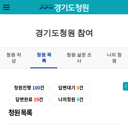
경기도청원 참여
청원 작
청원 목
청원 설문 조
나의 청
성
록
사
원
청원진행
100
건
답변대기
0
건
답변완료
19
건
나의청원
0
건
청원 목록