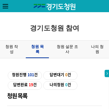
경기도청원 참여
청원 작
청원 목
청원 설문 조
나의 청
성
록
사
원
청원진행
101
건
답변대기
0
건
답변완료
19
건
나의청원
0
건
청원 목록