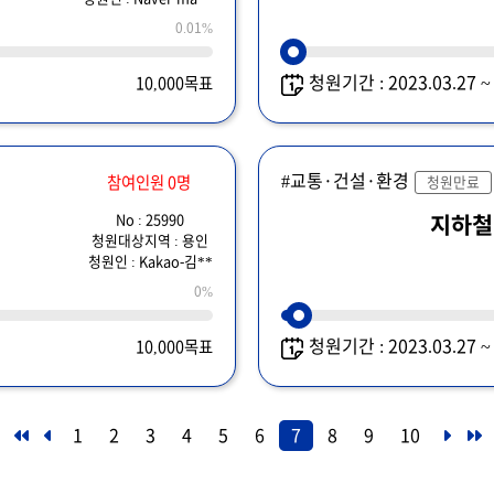
0.01%
청원기간 : 2023.03.27 
10,000목표
#교통·건설·환경
참여인원 0명
청원만료
No : 25990
지하철
청원대상지역 : 용인
청원인 : Kakao-김**
0%
청원기간 : 2023.03.27 
10,000목표
1
2
3
4
5
6
7
8
9
10