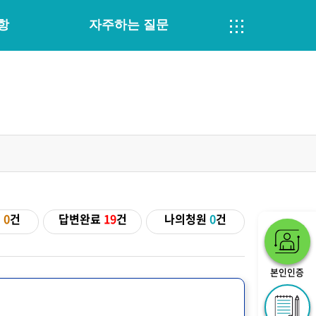
항
자주하는 질문
기
0
건
답변완료
19
건
나의청원
0
건
본인인증