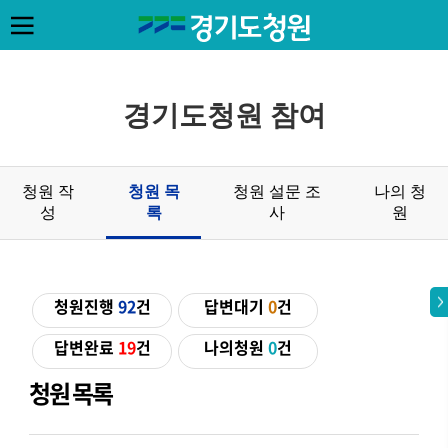
경기도청원 참여
청원 작
청원 목
청원 설문 조
나의 청
성
록
사
원
청원진행
92
건
답변대기
0
건
답변완료
19
건
나의청원
0
건
청원 목록