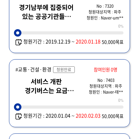
No : 7320
경기남부에 집중되어
청원대상지역 : 파주
있는 공공기관들중
청원인 : Naver-um**
1~2곳을 경기북부
0%
남북접경지역인
청원기간 : 2019.12.19 ~
2020.01.18
50,000목표
파주시로 이전시켜
주세요!
#교통·건설·환경
참여인원 0명
청원만료
No : 7403
서비스 개판
청원대상지역 : 파주
경기버스는 요금
청원인 : Naver-태**
체계를 비 현실적으로
0%
고객들한테 부당하게
청원기간 : 2020.01.04 ~
2020.02.03
50,000목표
징수하는 이유가 대체
무엇인가?