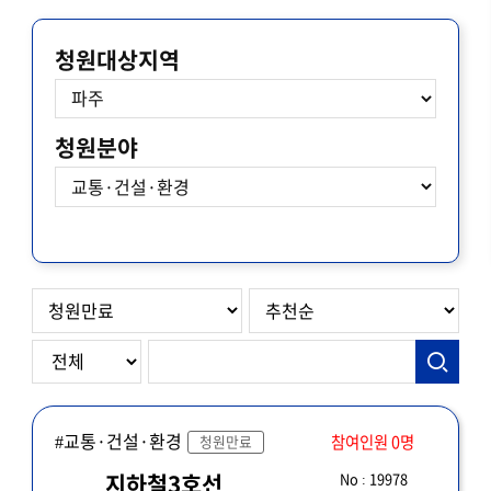
청원대상지역
청원분야
#교통·건설·환경
참여인원 0명
청원만료
No : 19978
지하철3호선