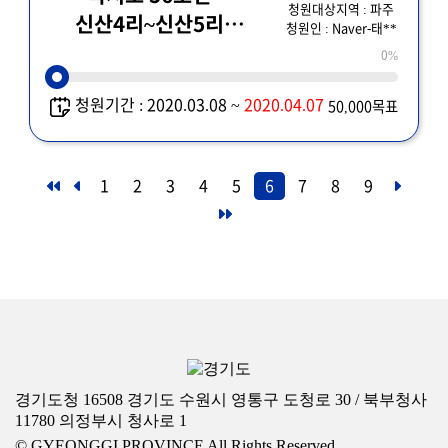
청원대상지역 : 파주
신산4리~신산5리
청원인 : Naver-태**
구간에 방음벽 설치
0%
(방음벽 높이 및 길이
청원기간 : 2020.03.08 ~
2020.04.07
50,000목표
연장)를 촉구 하는바
입니다.
1
2
3
4
5
6
7
8
9
경기도청 16508 경기도 수원시 영통구 도청로 30 / 북부청사
11780 의정부시 청사로 1
© GYEONGGI PROVINCE All Rights Reserved.