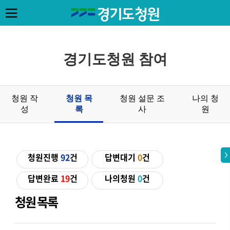
경기도청원 참여
청원 작
청원 목
청원 설문 조
나의 청
성
록
사
원
청원진행
92
건
답변대기
0
건
답변완료
19
건
나의청원
0
건
청원 목록