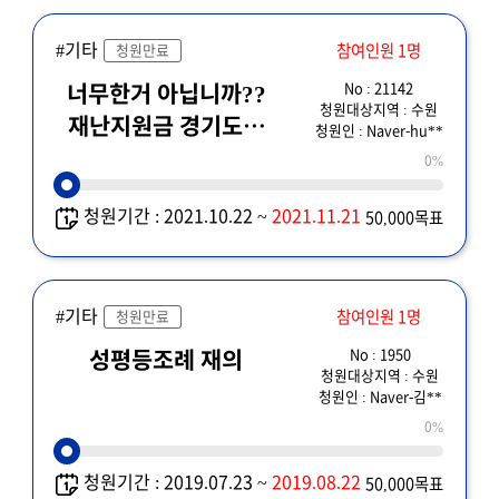
#기타
참여인원 1명
청원만료
No : 21142
너무한거 아닙니까??
청원대상지역 : 수원
재난지원금 경기도민
청원인 : Naver-hu**
전체 지급한다해놓고
0%
이제와서 말바꿔서
청원기간 : 2021.10.22 ~
2021.11.21
50,000목표
한건 이유가 뭡니까??
#기타
참여인원 1명
청원만료
No : 1950
성평등조례 재의
청원대상지역 : 수원
청원인 : Naver-김**
0%
청원기간 : 2019.07.23 ~
2019.08.22
50,000목표