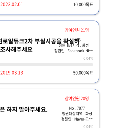
~
2023.02.01
10,000목표
참여인원 21명
No : 426
동원로얄듀크2차 부실시공을 확실히
청원대상지역 : 화성
조사해주세요
청원인 : Facebook-Ni**
0.04%
~
2019.03.13
50,000목표
참여인원 20명
No : 7877
은 하지 말아주세요.
청원대상지역 : 화성
청원인 : Naver-고**
0.04%