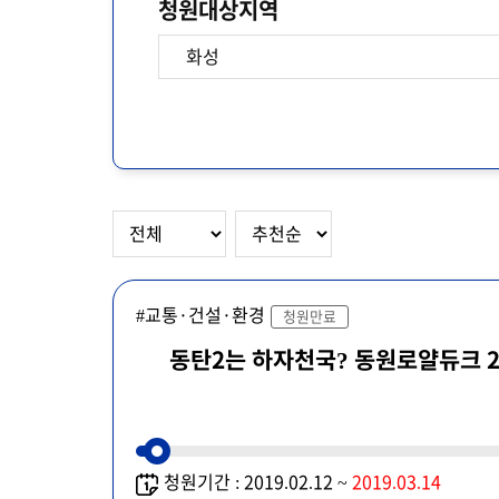
청원대상지역
#교통·건설·환경
청원만료
동탄2는 하자천국? 동원로얄듀크 2
청원기간 : 2019.02.12 ~
2019.03.14