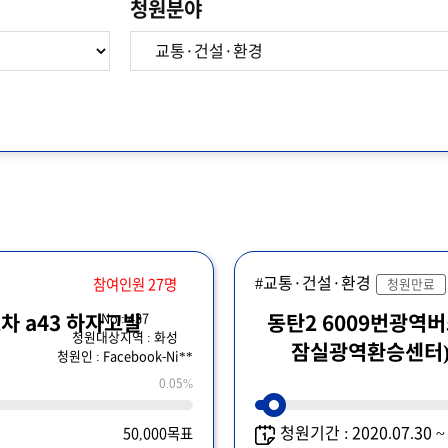
청원분야
#교통·건설·환경
참여인원 27명
청원만료
No : 437
차 a43 하자고발
동탄2 6009번광역
청원대상지역 : 화성
잠실광역환승센터
청원인 : Facebook-Ni**
환승센터 정차를
0.05%
청원기간 : 2020.07.30 
50,000목표