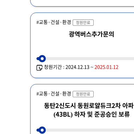
#교통·건설·환경
청원만료
광역버스추가문의
청원기간 : 2024.12.13 ~
2025.01.12
#교통·건설·환경
청원만료
동탄2신도시 동원로얄듀크2차 아
(43BL) 하자 및 준공승인 보류