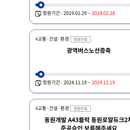
청원기간 : 2019.01.29 ~
2019.02.28
#교통·건설·환경
청원만료
광역버스노선증축
청원기간 : 2024.11.19 ~
2024.12.19
#교통·건설·환경
청원만료
동원개발 A43블럭 동원로얄듀크2
준공승인 보류해주세요