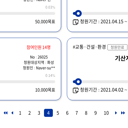
0.03%
청원기간 : 2021.04.15 
50,000목표
#교통·건설·환경
참여인원 14명
청원만료
No : 26025
기산
청원대상지역 : 화성
청원인 : Naver-su**
0.14%
청원기간 : 2021.04.02 
10,000목표
1
2
3
4
5
6
7
8
9
10