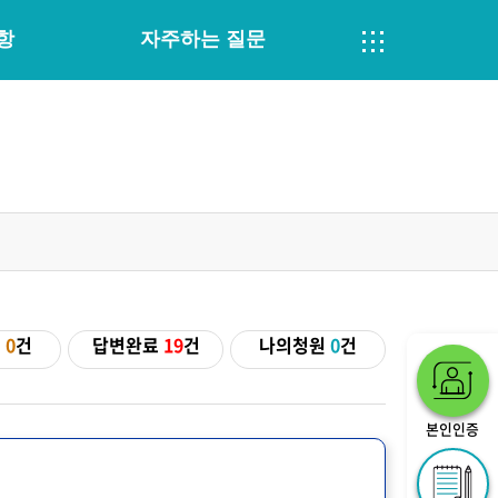
항
자주하는 질문
기
0
건
답변완료
19
건
나의청원
0
건
본인인증