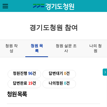
경기도청원 참여
청원 작
청원 목
청원 설문 조
나의 청
성
록
사
원
청원진행
96
건
답변대기
0
건
답변완료
19
건
나의청원
0
건
청원 목록