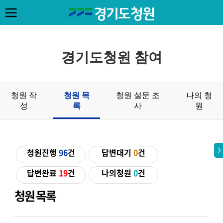
경기도청원 참여
청원 작
청원 목
청원 설문 조
나의 청
성
록
사
원
청원진행
96
건
답변대기
0
건
답변완료
19
건
나의청원
0
건
청원 목록